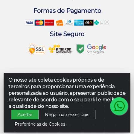
Formas de Pagamento
Site Seguro
Embalar Distribuidora de Embalagens LTDA -
O nosso site coleta cookies próprios e de
Rodovia Br 104 Al, Loteamento Paraiso, S/N -
terceiros para proporcionar uma experiência
Prefeito Antonio L de Souza, Rio Largo/AL - CEP
personalizada ao usuário, apresentar publicidade
57100-000 - CNPJ 10.347.424/0001-80
relevante de acordo com o seu perfil e melhorar
a qualidade do nosso site.
Aceitar
Negar não essenciais
Preferências de Cookies