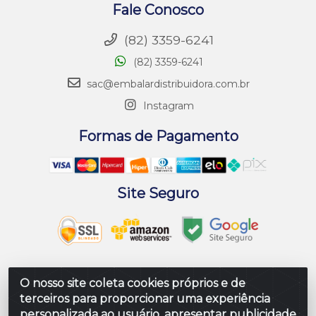
Fale Conosco
(82) 3359-6241
(82) 3359-6241
sac@embalardistribuidora.com.br
Instagram
Formas de Pagamento
Site Seguro
O nosso site coleta cookies próprios e de
terceiros para proporcionar uma experiência
Embalar Distribuidora de Embalagens LTDA - Rodovia
Br 104 Al, Loteamento Paraiso, S/N - Prefeito Antonio L
personalizada ao usuário, apresentar publicidade