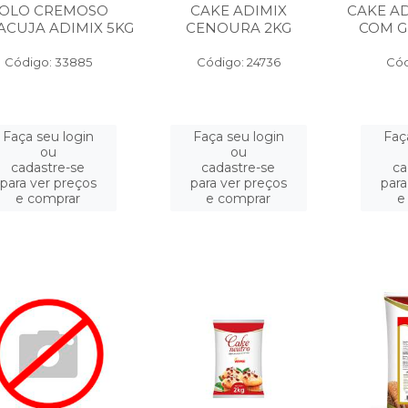
OLO CREMOSO
CAKE ADIMIX
CAKE A
CUJA ADIMIX 5KG
CENOURA 2KG
COM G
Código: 33885
Código: 24736
Cód
Faça seu login
Faça seu login
Faç
ou
ou
cadastre-se
cadastre-se
ca
para ver preços
para ver preços
para
e comprar
e comprar
e