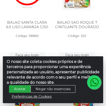
BALAO SANTA CLARA
BALAO SAO ROQUE 7
6.5 LISO LARANJA C/50
CINTILANTE DOURADO
Código: 38860
Código: 320
Faça seu login
Faça seu login
ou
ou
O nosso site coleta cookies próprios e de
cadastre-se
cadastre-se
terceiros para proporcionar uma experiência
para ver preços
para ver preços
e comprar
e comprar
personalizada ao usuário, apresentar publicidade
relevante de acordo com o seu perfil e melhorar
a qualidade do nosso site.
Aceitar
Negar não essenciais
Preferências de Cookies