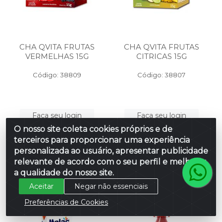
CHA QVITA FRUTAS
CHA QVITA FRUTAS
VERMELHAS 15G
CITRICAS 15G
Código: 38809
Código: 38807
Faça seu login
Faça seu login
ou
ou
O nosso site coleta cookies próprios e de
cadastre-se
cadastre-se
terceiros para proporcionar uma experiência
para ver preços
para ver preços
e comprar
e comprar
personalizada ao usuário, apresentar publicidade
relevante de acordo com o seu perfil e melhorar
a qualidade do nosso site.
Aceitar
Negar não essenciais
Preferências de Cookies