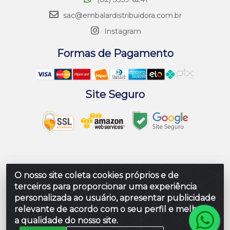
sac@embalardistribuidora.com.br
Instagram
Formas de Pagamento
Site Seguro
Embalar Distribuidora de Embalagens LTDA - Rodovia
O nosso site coleta cookies próprios e de
Br 104 Al, Loteamento Paraiso, S/N - Prefeito Antonio L
terceiros para proporcionar uma experiência
de Souza, Rio Largo/AL - CEP 57100-000 - CNPJ
personalizada ao usuário, apresentar publicidade
10.347.424/0001-80
relevante de acordo com o seu perfil e melhorar
a qualidade do nosso site.