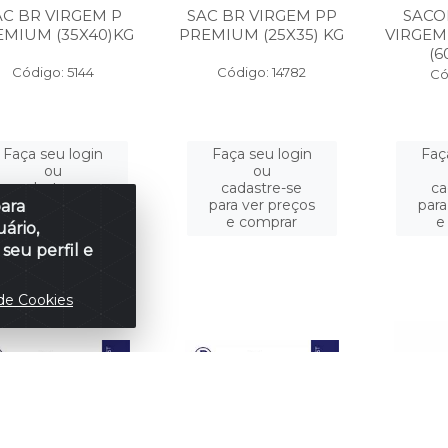
AC BR VIRGEM P
SAC BR VIRGEM PP
SACO
EMIUM (35X40)KG
PREMIUM (25X35) KG
VIRGEM
(6
Código: 5144
Código: 14782
Có
Faça seu login
Faça seu login
Faç
ou
ou
cadastre-se
cadastre-se
ca
para ver preços
para ver preços
para
para
e comprar
e comprar
e
ário,
seu perfil e
de Cookies