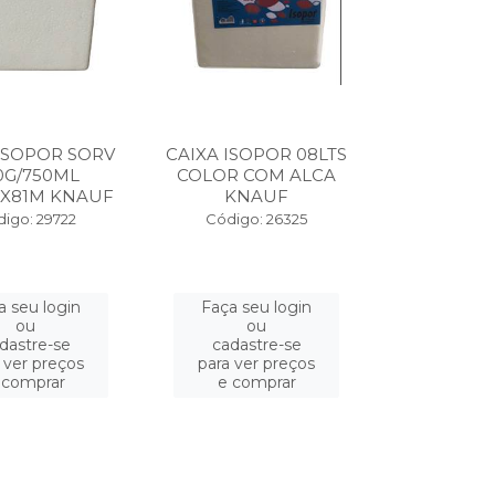
ISOPOR SORV
CAIXA ISOPOR 08LTS
0G/750ML
COLOR COM ALCA
1X81M KNAUF
KNAUF
igo: 29722
Código: 26325
a seu login
Faça seu login
ou
ou
dastre-se
cadastre-se
 ver preços
para ver preços
 comprar
e comprar