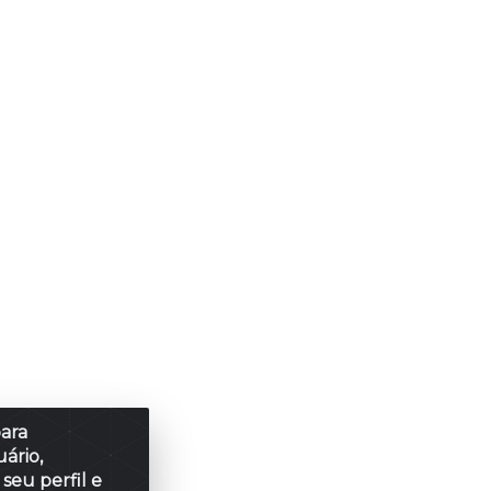
para
ário,
seu perfil e