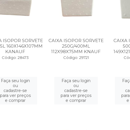
A ISOPOR SORVETE
CAIXA ISOPOR SORVETE
CAIXA 
1,5L 160X146X107MM
250G/400ML
50
KANAUF
112X98X75MM KNAUF
149X12
Código: 28473
Código: 29721
Cód
Faça seu login
Faça seu login
Faç
ou
ou
cadastre-se
cadastre-se
ca
para ver preços
para ver preços
para
e comprar
e comprar
e