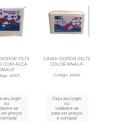
ISOPOR 17LTS
CAIXA ISOPOR 05LTS
R COM ALCA
COLOR KNAUF
KNAUF
Código: 26324
igo: 26327
a seu login
Faça seu login
ou
ou
dastre-se
cadastre-se
 ver preços
para ver preços
 comprar
e comprar