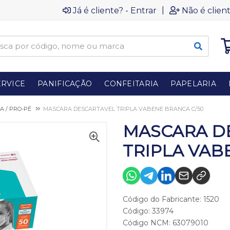
|
Já é cliente? - Entrar
Não é client
RVICE
PANIFICAÇÃO
CONFEITARIA
PAPELARIA
A / PRO-PÉ
MASCARA DESCARTAVEL TRIPLA VABENE BRANCA C/50
MASCARA D
TRIPLA VAB
Código do Fabricante: 1520
Código: 33974
Código NCM: 63079010