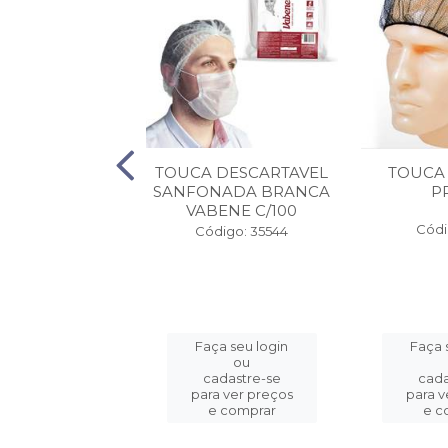
TE PLASTICO
TOUCA DESCARTAVEL
TOUCA
VABENE
SANFONADA BRANCA
P
VABENE C/100
digo: 10738
Códi
Código: 35544
a seu login
Faça seu login
Faça 
ou
ou
adastre-se
cadastre-se
cada
a ver preços
para ver preços
para v
e comprar
e comprar
e c