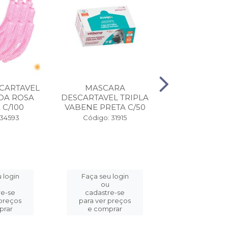
CARTAVEL
MASCARA
AVENTAL 
DA ROSA
DESCARTAVEL TRIPLA
PLASTICO S/
 C/100
VABENE PRETA C/50
VABENE C
 34593
Código: 31915
Código: 6
 login
Faça seu login
Faça seu l
ou
ou
re-se
cadastre-se
cadastre-
 preços
para ver preços
para ver pr
prar
e comprar
e compr