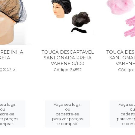
 REDINHA
TOUCA DESCARTAVEL
TOUCA DES
RETA
SANFONADA PRETA
SANFONA
VABENE C/100
VABENE
go: 5716
Código: 34592
Código:
seu login
Faça seu login
Faça seu
ou
ou
ou
stre-se
cadastre-se
cadast
er preços
para ver preços
para ver
omprar
e comprar
e com