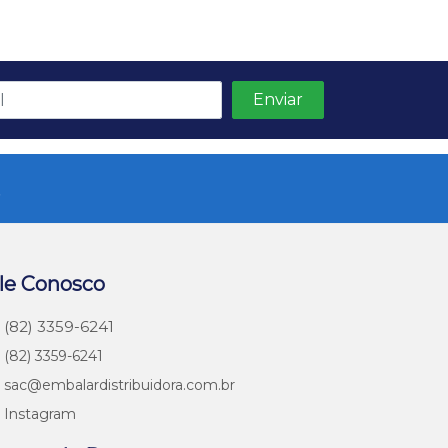
s
le Conosco
(82) 3359-6241
(82) 3359-6241
sac@embalardistribuidora.com.br
Instagram