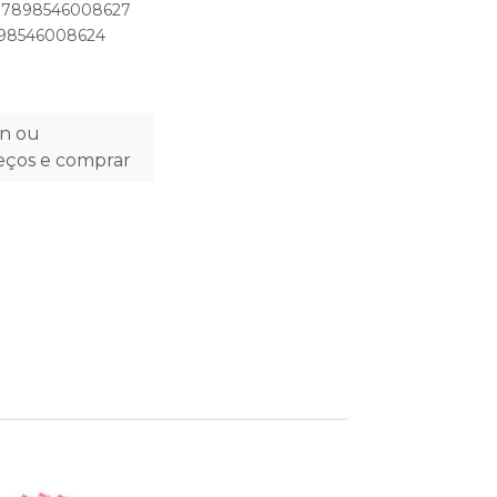
o: 7898546008627
7898546008624
in ou
reços e comprar