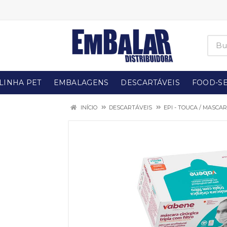
LINHA PET
EMBALAGENS
DESCARTÁVEIS
FOOD-SE
INÍCIO
DESCARTÁVEIS
EPI - TOUCA / MASCAR