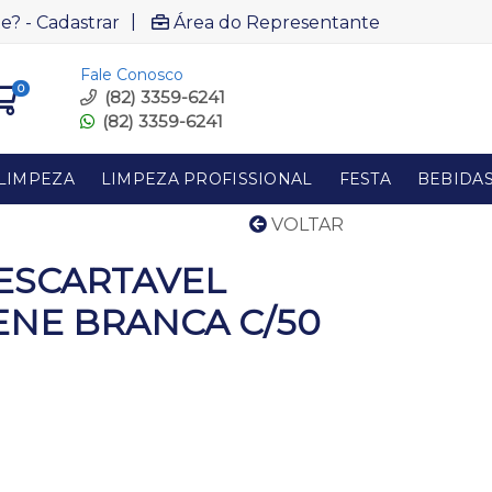
|
e? - Cadastrar
Área do Representante
Fale Conosco
0
(82) 3359-6241
(82) 3359-6241
LIMPEZA
LIMPEZA PROFISSIONAL
FESTA
BEBIDA
VOLTAR
ESCARTAVEL
ENE BRANCA C/50