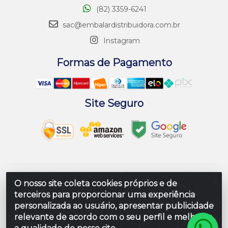
(82) 3359-6241
sac@embalardistribuidora.com.br
Instagram
Formas de Pagamento
Site Seguro
Embalar Distribuidora de Embalagens LTDA - Rodovia
O nosso site coleta cookies próprios e de
Br 104 Al, Loteamento Paraiso, S/N - Prefeito Antonio L
terceiros para proporcionar uma experiência
de Souza, Rio Largo/AL - CEP 57100-000 - CNPJ
personalizada ao usuário, apresentar publicidade
10.347.424/0001-80
relevante de acordo com o seu perfil e melhorar