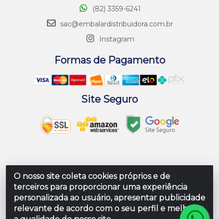
(82) 3359-6241
sac@embalardistribuidora.com.br
Instagram
Formas de Pagamento
Site Seguro
Embalar Distribuidora de Embalagens LTDA - Rodovia
O nosso site coleta cookies próprios e de
Br 104 Al, Loteamento Paraiso, S/N - Prefeito Antonio L
terceiros para proporcionar uma experiência
de Souza, Rio Largo/AL - CEP 57100-000 - CNPJ
personalizada ao usuário, apresentar publicidade
10.347.424/0001-80
relevante de acordo com o seu perfil e melhorar