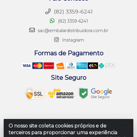
(82) 3359-6241
(82) 3359-6241
sac@embalardistribuidora.com.br
Instagram
Formas de Pagamento
Site Seguro
Embalar Distribuidora de Embalagens LTDA - Rodovia
O nosso site coleta cookies próprios e de
Br 104 Al, Loteamento Paraiso, S/N - Prefeito Antonio L
terceiros para proporcionar uma experiência
de Souza, Rio Largo/AL - CEP 57100-000 - CNPJ