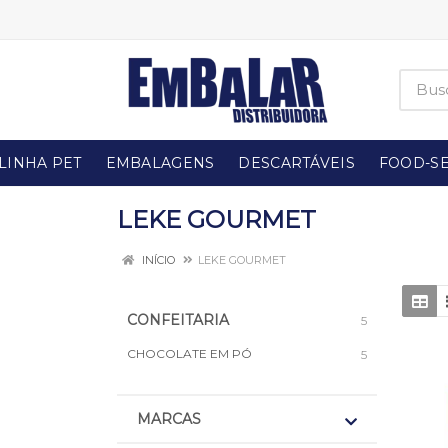
LINHA PET
EMBALAGENS
DESCARTÁVEIS
FOOD-SE
LEKE GOURMET
INÍCIO
LEKE GOURMET
CONFEITARIA
5
CHOCOLATE EM PÓ
5
MARCAS