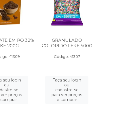
TE EM PO 32%
GRANULADO
KE 200G
COLORIDO LEKE 500G
igo: 41309
Código: 41307
a seu login
Faça seu login
ou
ou
dastre-se
cadastre-se
 ver preços
para ver preços
 comprar
e comprar