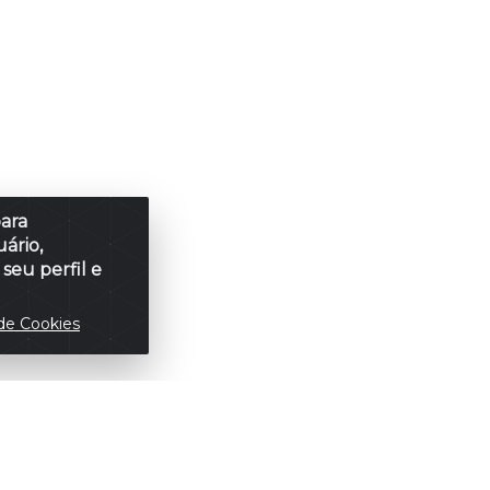
para
ário,
seu perfil e
de Cookies