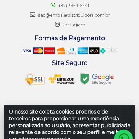
(82) 3359-6241
sac@embalardistribuidora.com.br
Instagram
Formas de Pagamento
Site Seguro
Embalar Distribuidora de Embalagens LTDA - Rodovia
O nosso site coleta cookies próprios e de
Br 104 Al, Loteamento Paraiso, S/N - Prefeito Antonio L
terceiros para proporcionar uma experiência
de Souza, Rio Largo/AL - CEP 57100-000 - CNPJ
personalizada ao usuário, apresentar publicidade
10.347.424/0001-80
relevante de acordo com o seu perfil e melhorar