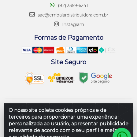
(82) 3359-6241
sac@embalardistribuidora.com.br
Instagram
Formas de Pagamento
Site Seguro
Embalar Distribuidora de Embalagens LTDA - Rodovia
O nosso site coleta cookies próprios e de
Br 104 Al, Loteamento Paraiso, S/N - Prefeito Antonio L
terceiros para proporcionar uma experiência
de Souza, Rio Largo/AL - CEP 57100-000 - CNPJ
personalizada ao usuário, apresentar publicidade
10.347.424/0001-80
relevante de acordo com o seu perfil e melhorar