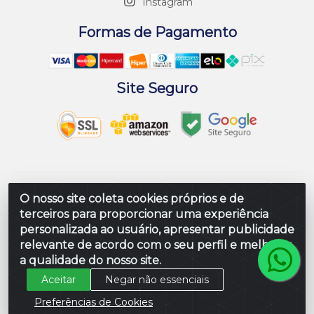
Instagram
Formas de Pagamento
Site Seguro
Embalar Distribuidora de Embalagens LTDA - Rodovia
O nosso site coleta cookies próprios e de
Br 104 Al, Loteamento Paraiso, S/N - Prefeito Antonio L
terceiros para proporcionar uma experiência
de Souza, Rio Largo/AL - CEP 57100-000 - CNPJ
personalizada ao usuário, apresentar publicidade
10.347.424/0001-80
relevante de acordo com o seu perfil e melhorar
a qualidade do nosso site.
Aceitar
Negar não essenciais
Preferências de Cookies