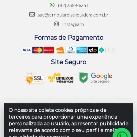
(82) 3359-6241
sac@embalardistribuidora.com.br
Instagram
Formas de Pagamento
Site Seguro
Embalar Distribuidora de Embalagens LTDA - Rodovia
O nosso site coleta cookies próprios e de
Br 104 Al, Loteamento Paraiso, S/N - Prefeito Antonio L
terceiros para proporcionar uma experiência
de Souza, Rio Largo/AL - CEP 57100-000 - CNPJ
personalizada ao usuário, apresentar publicidade
10.347.424/0001-80
relevante de acordo com o seu perfil e melhorar