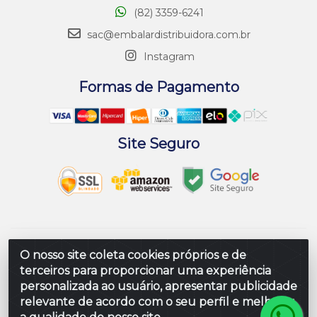
(82) 3359-6241
sac@embalardistribuidora.com.br
Instagram
Formas de Pagamento
Site Seguro
Embalar Distribuidora de Embalagens LTDA - Rodovia
O nosso site coleta cookies próprios e de
Br 104 Al, Loteamento Paraiso, S/N - Prefeito Antonio L
terceiros para proporcionar uma experiência
de Souza, Rio Largo/AL - CEP 57100-000 - CNPJ
personalizada ao usuário, apresentar publicidade
10.347.424/0001-80
relevante de acordo com o seu perfil e melhorar