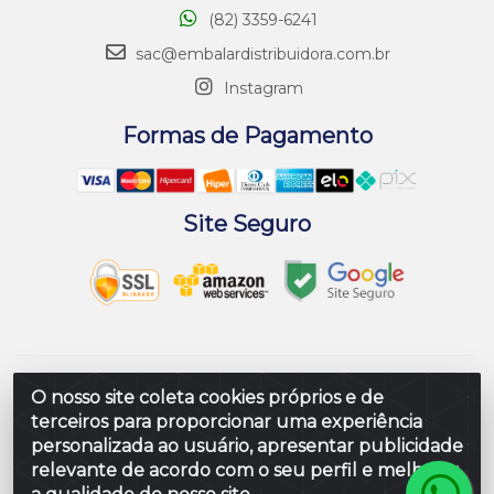
(82) 3359-6241
sac@embalardistribuidora.com.br
Instagram
Formas de Pagamento
Site Seguro
Embalar Distribuidora de Embalagens LTDA - Rodovia
O nosso site coleta cookies próprios e de
Br 104 Al, Loteamento Paraiso, S/N - Prefeito Antonio L
terceiros para proporcionar uma experiência
de Souza, Rio Largo/AL - CEP 57100-000 - CNPJ
personalizada ao usuário, apresentar publicidade
10.347.424/0001-80
relevante de acordo com o seu perfil e melhorar