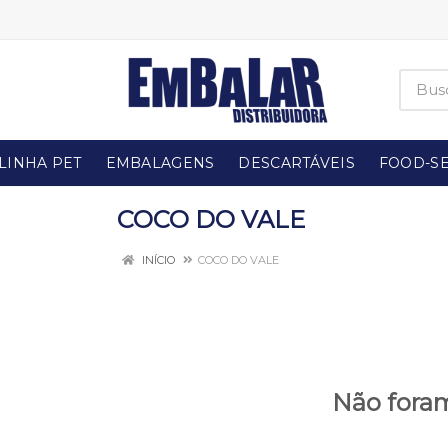
LINHA PET
EMBALAGENS
DESCARTÁVEIS
FOOD-SE
COCO DO VALE
INÍCIO
COCO DO VALE
Não foram