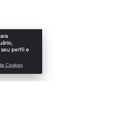
para
ário,
seu perfil e
de Cookies