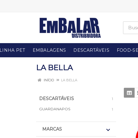
LINHA PET
EMBALAGENS
DESCARTÁVEIS
FOOD-SE
LA BELLA
INÍCIO
LA BELLA
DESCARTÁVEIS
1
GUARDANAPOS
1
MARCAS