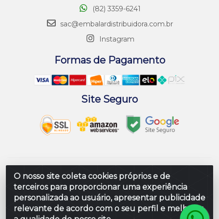
(82) 3359-6241
sac@embalardistribuidora.com.br
Instagram
Formas de Pagamento
Site Seguro
Embalar Distribuidora de Embalagens LTDA - Rodovia
O nosso site coleta cookies próprios e de
Br 104 Al, Loteamento Paraiso, S/N - Prefeito Antonio L
terceiros para proporcionar uma experiência
de Souza, Rio Largo/AL - CEP 57100-000 - CNPJ
personalizada ao usuário, apresentar publicidade
10.347.424/0001-80
relevante de acordo com o seu perfil e melhorar