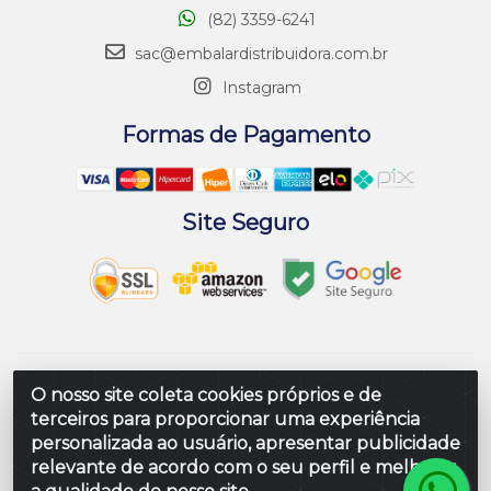
(82) 3359-6241
sac@embalardistribuidora.com.br
Instagram
Formas de Pagamento
Site Seguro
Embalar Distribuidora de Embalagens LTDA - Rodovia
O nosso site coleta cookies próprios e de
Br 104 Al, Loteamento Paraiso, S/N - Prefeito Antonio L
terceiros para proporcionar uma experiência
de Souza, Rio Largo/AL - CEP 57100-000 - CNPJ
personalizada ao usuário, apresentar publicidade
10.347.424/0001-80
relevante de acordo com o seu perfil e melhorar