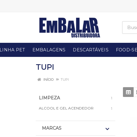
LINHA PET
EMBALAGENS
DESCARTÁVEIS
FOOD-SE
TUPI
INÍCIO
TUPI
LIMPEZA
1
ALCOOL E GEL ACENDEDOR
1
MARCAS