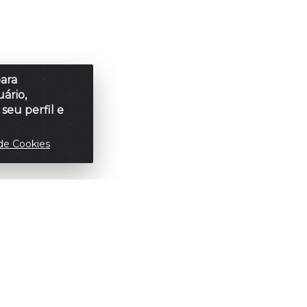
para
ário,
seu perfil e
de Cookies