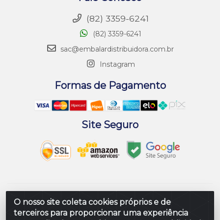
(82) 3359-6241
(82) 3359-6241
sac@embalardistribuidora.com.br
Instagram
Formas de Pagamento
Site Seguro
Embalar Distribuidora de Embalagens LTDA - Rodovia
O nosso site coleta cookies próprios e de
Br 104 Al, Loteamento Paraiso, S/N - Prefeito Antonio L
terceiros para proporcionar uma experiência
de Souza, Rio Largo/AL - CEP 57100-000 - CNPJ