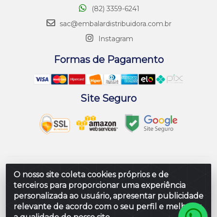
(82) 3359-6241
sac@embalardistribuidora.com.br
Instagram
Formas de Pagamento
Site Seguro
Embalar Distribuidora de Embalagens LTDA - Rodovia
O nosso site coleta cookies próprios e de
Br 104 Al, Loteamento Paraiso, S/N - Prefeito Antonio L
terceiros para proporcionar uma experiência
de Souza, Rio Largo/AL - CEP 57100-000 - CNPJ
personalizada ao usuário, apresentar publicidade
10.347.424/0001-80
relevante de acordo com o seu perfil e melhorar