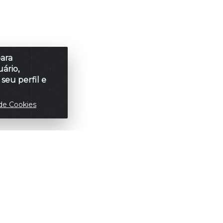
para
ário,
seu perfil e
de Cookies