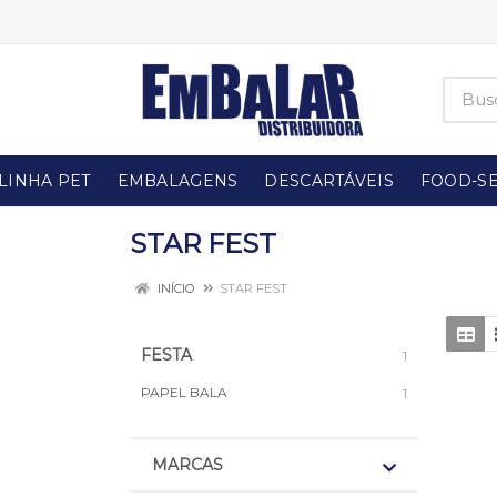
LINHA PET
EMBALAGENS
DESCARTÁVEIS
FOOD-SE
STAR FEST
INÍCIO
STAR FEST
FESTA
1
PAPEL BALA
1
MARCAS