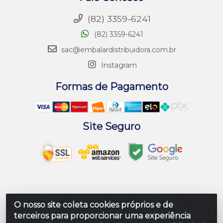
(82) 3359-6241
(82) 3359-6241
sac@embalardistribuidora.com.br
Instagram
Formas de Pagamento
Site Seguro
Embalar Distribuidora de Embalagens LTDA - Rodovia
O nosso site coleta cookies próprios e de
Br 104 Al, Loteamento Paraiso, S/N - Prefeito Antonio L
terceiros para proporcionar uma experiência
de Souza, Rio Largo/AL - CEP 57100-000 - CNPJ