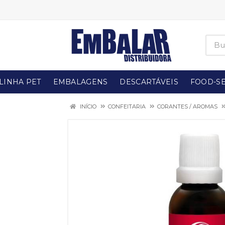
LINHA PET
EMBALAGENS
DESCARTÁVEIS
FOOD-SE
INÍCIO
CONFEITARIA
CORANTES / AROMAS