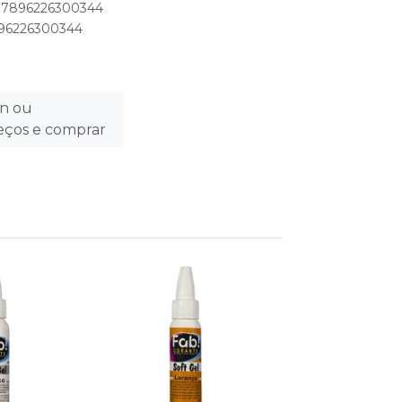
: 7896226300344
7896226300344
in ou
reços e comprar