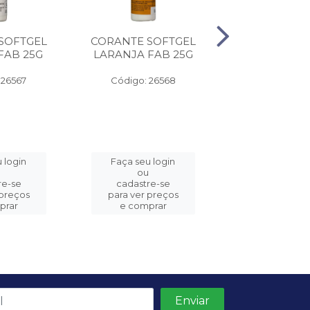
SOFTGEL
CORANTE SOFTGEL
CORANTE SO
FAB 25G
LARANJA FAB 25G
PINK FAB!
 26567
Código: 26568
Código: 26
 login
Faça seu login
Faça seu l
u
ou
ou
re-se
cadastre-se
cadastre-
 preços
para ver preços
para ver pr
prar
e comprar
e compr