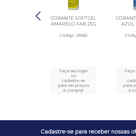
NTE SOFTGEL
CORANTE SOFTGEL
CORANT
OYAL FAB 25G
AMARELO FAB 25G
AZUL 
digo: 36307
Código: 26562
Códig
ça seu login
Faça seu login
Faça 
ou
ou
adastre-se
cadastre-se
cada
a ver preços
para ver preços
para v
e comprar
e comprar
e c
Cadastre-se para receber nossas of