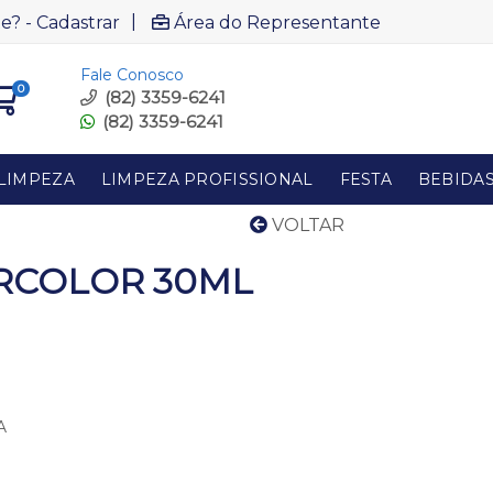
|
e? - Cadastrar
Área do Representante
Fale Conosco
0
(82) 3359-6241
(82) 3359-6241
LIMPEZA
LIMPEZA PROFISSIONAL
FESTA
BEBIDA
VOLTAR
ARCOLOR 30ML
A