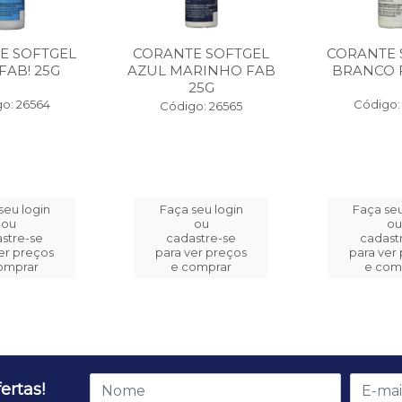
E SOFTGEL
CORANTE SOFTGEL
CORANTE 
FAB! 25G
AZUL MARINHO FAB
BRANCO 
25G
o: 26564
Código:
Código: 26565
seu login
Faça seu login
Faça seu
ou
ou
o
stre-se
cadastre-se
cadast
er preços
para ver preços
para ver
omprar
e comprar
e com
ertas!