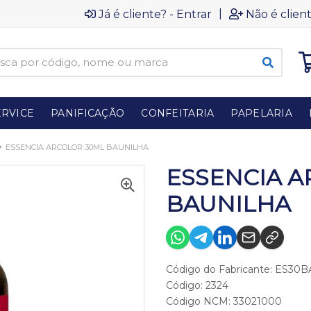
|
Já é cliente? - Entrar
Não é client
RVICE
PANIFICAÇÃO
CONFEITARIA
PAPELARIA
ESSENCIA ARCOLOR 30ML BAUNILHA
ESSENCIA 
BAUNILHA
Código do Fabricante: ES30B
Código: 2324
Código NCM: 33021000