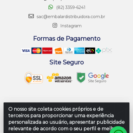
(82) 3359-6241
sac@embalardistribuidora.com.br
Instagram
Formas de Pagamento
Site Seguro
Embalar Distribuidora de Embalagens LTDA - Rodovia
O nosso site coleta cookies próprios e de
Br 104 Al, Loteamento Paraiso, S/N - Prefeito Antonio L
terceiros para proporcionar uma experiência
de Souza, Rio Largo/AL - CEP 57100-000 - CNPJ
personalizada ao usuário, apresentar publicidade
10.347.424/0001-80
relevante de acordo com o seu perfil e melhorar