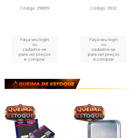
FILME PVC 28
MILHO VERDE STELLA
CMX30M WYDA
DORO 1.5KG LATA
Código: 29899
Código: 3932
Faça seu login
Faça seu login
ou
ou
cadastre-se
cadastre-se
para ver preços
para ver preços
e comprar
e comprar