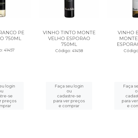
RANCO PE
VINHO TINTO MONTE
VINHO 
O 750ML
VELHO ESPORAO
MONTE
750ML
ESPORA
: 41457
Código: 41458
Código
eu login
Faça seu login
Faça se
ou
ou
o
tre-se
cadastre-se
cadas
r preços
para ver preços
para ve
mprar
e comprar
e co