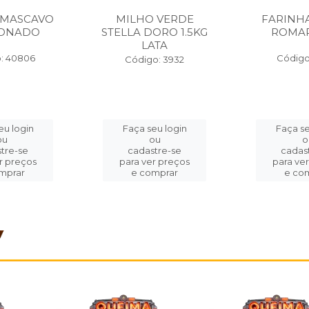
 MASCAVO
MILHO VERDE
FARINH
IONADO
STELLA DORO 1.5KG
ROMAR
LATA
: 40806
Código
Código: 3932
eu login
Faça seu login
Faça se
ou
ou
o
tre-se
cadastre-se
cadas
r preços
para ver preços
para ve
mprar
e comprar
e co