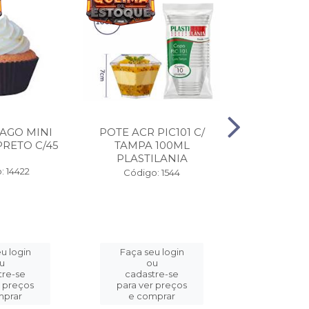
AGO MINI
POTE ACR PIC101 C/
EMB FASTF
RETO C/45
TAMPA 100ML
4/DIV 110
PLASTILANIA
COPO
: 14422
Código: 1544
Código:
u login
Faça seu login
Faça se
u
ou
o
tre-se
cadastre-se
cadast
r preços
para ver preços
para ver
mprar
e comprar
e com