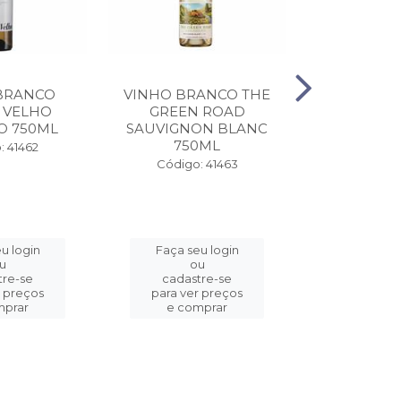
BRANCO
VINHO BRANCO THE
VINHO T
 VELHO
GREEN ROAD
ESPORAO
O 750ML
SAUVIGNON BLANC
750ML
Código:
: 41462
Código: 41463
u login
Faça seu login
Faça se
u
ou
o
tre-se
cadastre-se
cadast
r preços
para ver preços
para ver
mprar
e comprar
e com