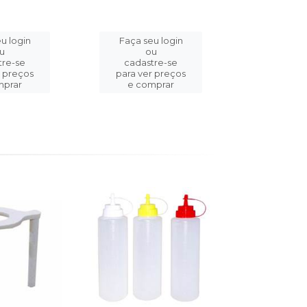
u login
Faça seu login
Faça se
u
ou
o
tre-se
cadastre-se
cadast
r preços
para ver preços
para ver
mprar
e comprar
e com