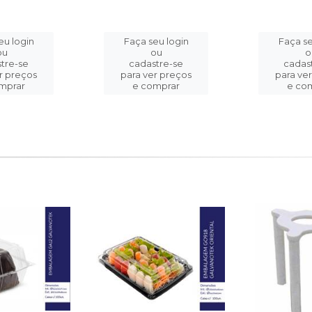
eu login
Faça seu login
Faça se
ou
ou
o
tre-se
cadastre-se
cadas
r preços
para ver preços
para ve
mprar
e comprar
e co