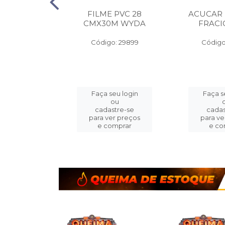
 ALUMINIO
FILME PVC 28
ACUCAR
A PEQ.
CMX30M WYDA
FRAC
MX7.5M
Código: 29899
Código
o: 14413
eu login
Faça seu login
Faça s
ou
ou
stre-se
cadastre-se
cadas
er preços
para ver preços
para ve
omprar
e comprar
e co