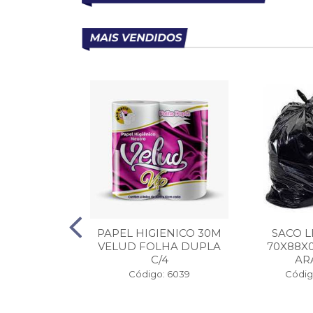
ANCO TIPO 1
PAPEL HIGIENICO 30M
SACO L
OES 1KG
VELUD FOLHA DUPLA
70X88X
C/4
AR
o: 37007
Código: 6039
Código