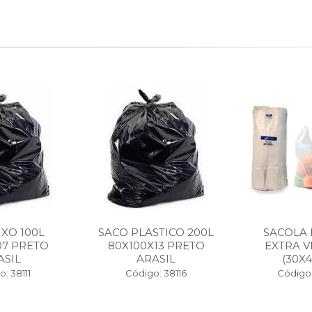
IXO 100L
SACO PLASTICO 200L
SACOLA
07 PRETO
80X100X13 PRETO
EXTRA V
ASIL
ARASIL
(30X4
: 38111
Código: 38116
Código