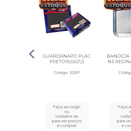
A PAPEL
GUARDANAPO PLAC
BANDEJA
 400G C/100
PRETO19,5X21,5
N3 REGIN
o: 3325
Código: 10297
Código
eu login
Faça seu login
Faça s
ou
ou
stre-se
cadastre-se
cadas
er preços
para ver preços
para ve
omprar
e comprar
e co