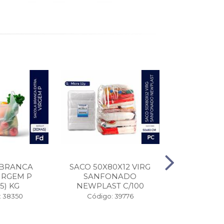
 BRANCA
SACO 50X80X12 VIRG
OLEO DE S
IRGEM P
SANFONADO
900
5) KG
NEWPLAST C/100
Código
: 38350
Código: 39776