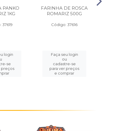
A PANKO
FARINHA DE ROSCA
ROLINHO 
IZ 1KG
ROMARIZ 500G
WYDA P
30CMX
: 37619
Código: 37616
Código:
u login
Faça seu login
Faça se
u
ou
o
tre-se
cadastre-se
cadast
r preços
para ver preços
para ver
mprar
e comprar
e com