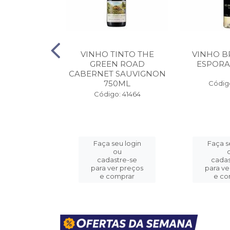
DO PORTO
VINHO TINTO THE
VINHO B
S 10 ANOS
GREEN ROAD
ESPORA
50ML
CABERNET SAUVIGNON
750ML
Código
o: 41455
Código: 41464
eu login
Faça seu login
Faça s
ou
ou
stre-se
cadastre-se
cadas
er preços
para ver preços
para ve
omprar
e comprar
e co