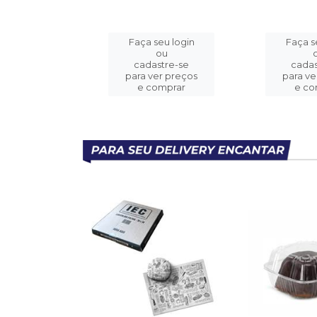
eu login
Faça seu login
Faça s
ou
ou
stre-se
cadastre-se
cadas
er preços
para ver preços
para ve
omprar
e comprar
e co