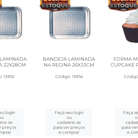
 LAMINADA
BANDEJA LAMINADA
FORMA M
A 22X28CM
N4 REGINA 26X33CM
CUPCAKE P
: 13852
Código: 13854
Código
eu login
Faça seu login
Faça se
ou
ou
o
tre-se
cadastre-se
cadas
r preços
para ver preços
para ve
mprar
e comprar
e co