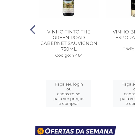
DO PORTO
VINHO TINTO THE
VINHO B
S 10 ANOS
GREEN ROAD
ESPORA
50ML
CABERNET SAUVIGNON
750ML
Código
o: 41455
Código: 41464
eu login
Faça seu login
Faça s
ou
ou
stre-se
cadastre-se
cadas
er preços
para ver preços
para ve
omprar
e comprar
e co