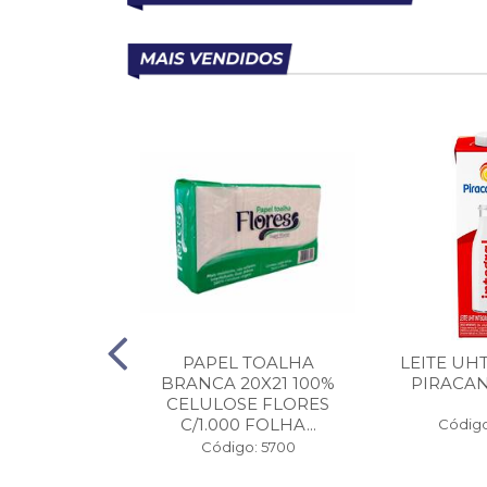
RBOILIZADO
PAPEL TOALHA
LEITE UH
MOCOES 1KG
BRANCA 20X21 100%
PIRACAN
CELULOSE FLORES
C/1.000 FOLHA...
o: 37006
Código
Código: 5700