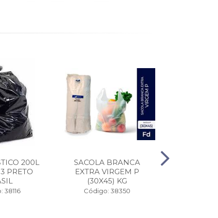
TICO 200L
SACOLA BRANCA
SACO 50X8
13 PRETO
EXTRA VIRGEM P
SANFO
SIL
(30X45) KG
NEWPLAS
: 38116
Código: 38350
Código: