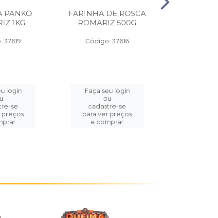
A PANKO
FARINHA DE ROSCA
ROLINHO 
IZ 1KG
ROMARIZ 500G
WYDA P
30CMX
: 37619
Código: 37616
Código:
u login
Faça seu login
Faça se
u
ou
o
tre-se
cadastre-se
cadast
r preços
para ver preços
para ver
mprar
e comprar
e com