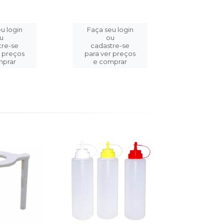
u login
Faça seu login
Faça se
u
ou
o
tre-se
cadastre-se
cadast
r preços
para ver preços
para ver
mprar
e comprar
e com