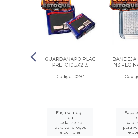
A PAPEL
GUARDANAPO PLAC
BANDEJA
 400G C/100
PRETO19,5X21,5
N3 REGIN
o: 3325
Código: 10297
Código
eu login
Faça seu login
Faça s
ou
ou
stre-se
cadastre-se
cadas
er preços
para ver preços
para ve
omprar
e comprar
e co