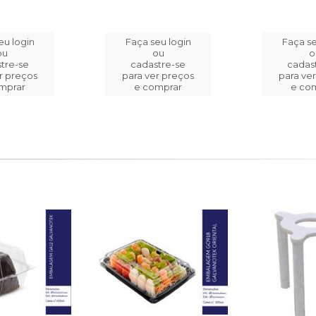
eu login
Faça seu login
Faça se
ou
ou
o
tre-se
cadastre-se
cadas
r preços
para ver preços
para ve
mprar
e comprar
e co