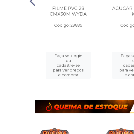
 ALUMINIO
FILME PVC 28
ACUCAR
A PEQ.
CMX30M WYDA
MX7.5M
Código: 29899
Código
o: 14413
eu login
Faça seu login
Faça s
ou
ou
stre-se
cadastre-se
cadas
er preços
para ver preços
para ve
omprar
e comprar
e co