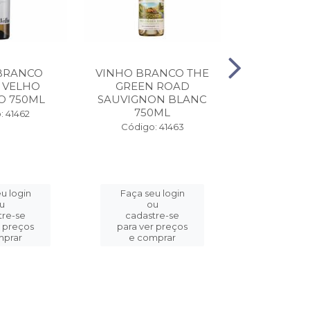
BRANCO
VINHO BRANCO THE
VINHO T
 VELHO
GREEN ROAD
ESPORAO
O 750ML
SAUVIGNON BLANC
750ML
Código:
: 41462
Código: 41463
u login
Faça seu login
Faça se
u
ou
o
tre-se
cadastre-se
cadast
r preços
para ver preços
para ver
mprar
e comprar
e com