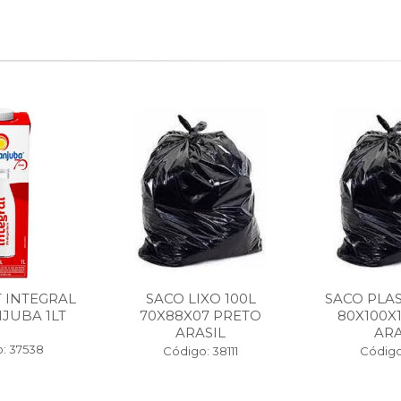
T INTEGRAL
SACO LIXO 100L
SACO PLAS
JUBA 1LT
70X88X07 PRETO
80X100X
ARASIL
ARA
: 37538
Código: 38111
Código