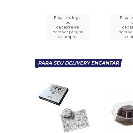
eu login
Faça seu login
Faça s
ou
ou
stre-se
cadastre-se
cadas
er preços
para ver preços
para ve
omprar
e comprar
e co