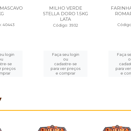
 MASCAVO
MILHO VERDE
FARINH
KG
STELLA DORO 1.5KG
ROMAR
LATA
: 40443
Código
Código: 3932
eu login
Faça seu login
Faça se
ou
ou
o
tre-se
cadastre-se
cadas
r preços
para ver preços
para ve
mprar
e comprar
e co