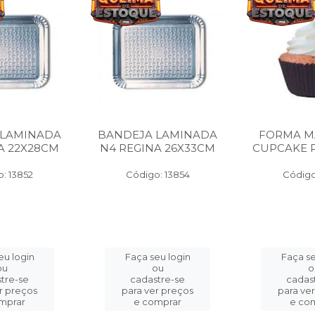
 LAMINADA
BANDEJA LAMINADA
FORMA M
A 22X28CM
N4 REGINA 26X33CM
CUPCAKE P
: 13852
Código: 13854
Código
eu login
Faça seu login
Faça se
ou
ou
o
tre-se
cadastre-se
cadas
r preços
para ver preços
para ve
mprar
e comprar
e co