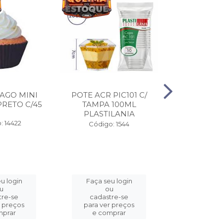
AGO MINI
POTE ACR PIC101 C/
EMB FASTF
RETO C/45
TAMPA 100ML
4/DIV 110
PLASTILANIA
COPO
: 14422
Código: 1544
Código:
u login
Faça seu login
Faça se
u
ou
o
tre-se
cadastre-se
cadast
r preços
para ver preços
para ver
mprar
e comprar
e com