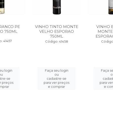
RANCO PE
VINHO TINTO MONTE
VINHO 
O 750ML
VELHO ESPORAO
MONTE
750ML
ESPORA
: 41457
Código: 41458
Código
eu login
Faça seu login
Faça se
ou
ou
o
tre-se
cadastre-se
cadas
r preços
para ver preços
para ve
mprar
e comprar
e co