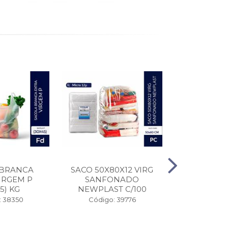
 BRANCA
SACO 50X80X12 VIRG
OLEO DE S
IRGEM P
SANFONADO
900
5) KG
NEWPLAST C/100
Código
: 38350
Código: 39776