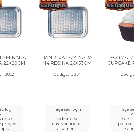
 LAMINADA
BANDEJA LAMINADA
FORMA M
A 22X28CM
N4 REGINA 26X33CM
CUPCAKE P
: 13852
Código: 13854
Código
eu login
Faça seu login
Faça se
ou
ou
o
tre-se
cadastre-se
cadas
r preços
para ver preços
para ve
mprar
e comprar
e co