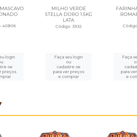
 MASCAVO
MILHO VERDE
FARINH
IONADO
STELLA DORO 1.5KG
ROMAR
LATA
: 40806
Código
Código: 3932
eu login
Faça seu login
Faça se
ou
ou
o
tre-se
cadastre-se
cadas
r preços
para ver preços
para ve
mprar
e comprar
e co