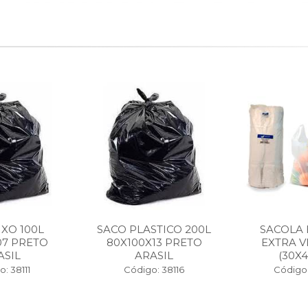
IXO 100L
SACO PLASTICO 200L
SACOLA
07 PRETO
80X100X13 PRETO
EXTRA V
ASIL
ARASIL
(30X4
: 38111
Código: 38116
Código