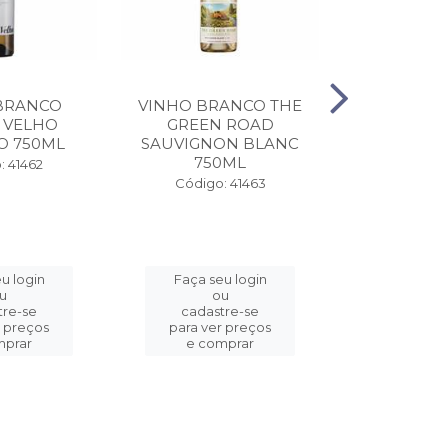
BRANCO
VINHO BRANCO THE
VINHO T
 VELHO
GREEN ROAD
ESPORAO
O 750ML
SAUVIGNON BLANC
750ML
Código:
: 41462
Código: 41463
u login
Faça seu login
Faça se
u
ou
o
tre-se
cadastre-se
cadast
r preços
para ver preços
para ver
mprar
e comprar
e com