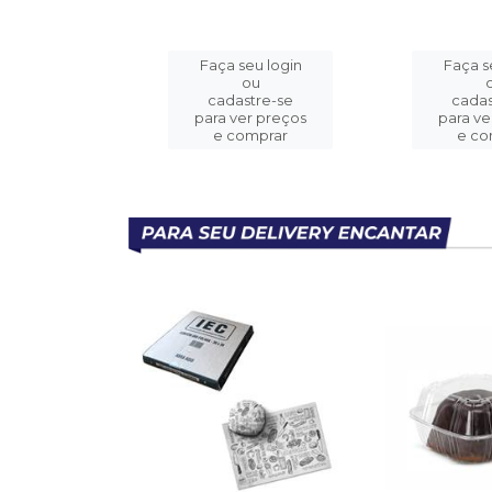
eu login
Faça seu login
Faça s
ou
ou
stre-se
cadastre-se
cadas
er preços
para ver preços
para ve
omprar
e comprar
e co