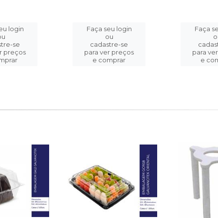
eu login
Faça seu login
Faça se
ou
ou
o
tre-se
cadastre-se
cadas
r preços
para ver preços
para ve
mprar
e comprar
e co