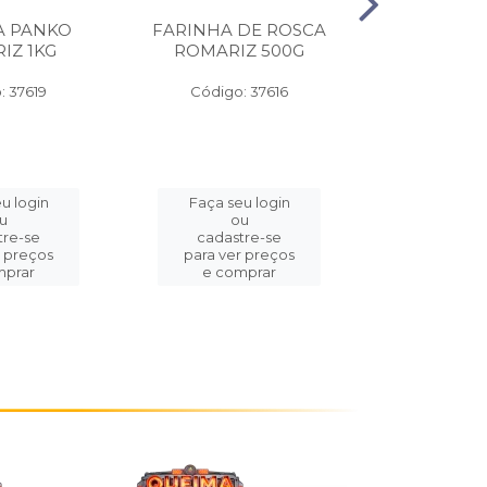
A PANKO
FARINHA DE ROSCA
ROLINHO 
IZ 1KG
ROMARIZ 500G
WYDA P
30CMX
: 37619
Código: 37616
Código:
u login
Faça seu login
Faça se
u
ou
o
tre-se
cadastre-se
cadast
r preços
para ver preços
para ver
mprar
e comprar
e com