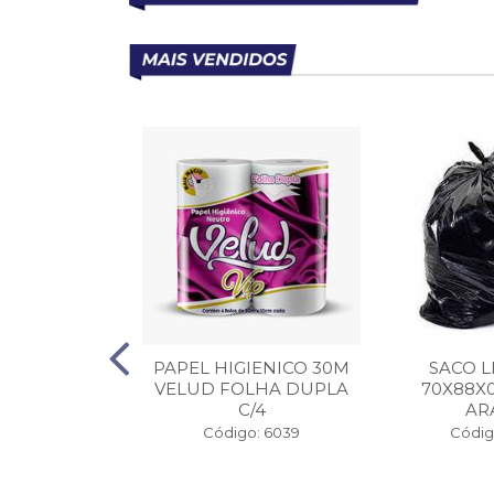
ANCO TIPO 1
PAPEL HIGIENICO 30M
SACO L
OES 1KG
VELUD FOLHA DUPLA
70X88X
C/4
AR
o: 37007
Código: 6039
Código