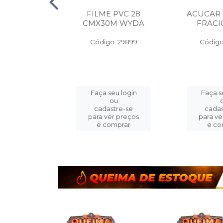
 ALUMINIO
FILME PVC 28
ACUCAR
A PEQ.
CMX30M WYDA
FRAC
MX7.5M
Código: 29899
Código
o: 14413
eu login
Faça seu login
Faça s
ou
ou
stre-se
cadastre-se
cadas
er preços
para ver preços
para ve
omprar
e comprar
e co