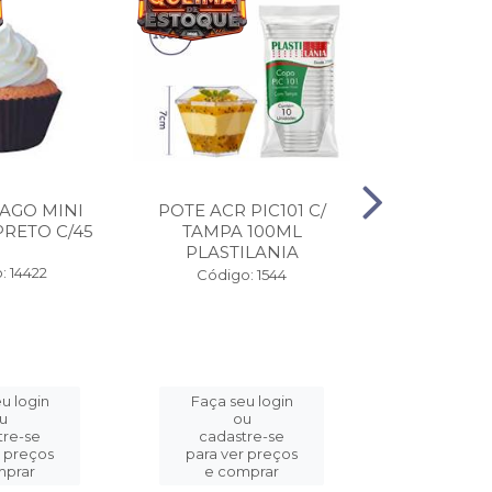
AGO MINI
POTE ACR PIC101 C/
EMB FASTF
RETO C/45
TAMPA 100ML
4/DIV 110
PLASTILANIA
COPO
: 14422
Código: 1544
Código:
u login
Faça seu login
Faça se
u
ou
o
tre-se
cadastre-se
cadast
r preços
para ver preços
para ver
mprar
e comprar
e com