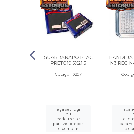
A PAPEL
GUARDANAPO PLAC
BANDEJA
 400G C/100
PRETO19,5X21,5
N3 REGIN
o: 3325
Código: 10297
Código
eu login
Faça seu login
Faça s
ou
ou
stre-se
cadastre-se
cadas
er preços
para ver preços
para ve
omprar
e comprar
e co