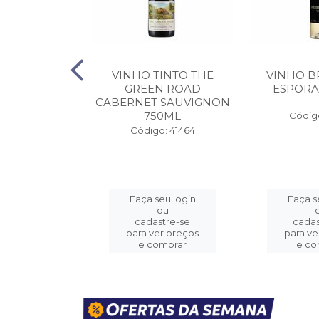
DO PORTO
VINHO TINTO THE
VINHO B
S 10 ANOS
GREEN ROAD
ESPORA
50ML
CABERNET SAUVIGNON
750ML
Código
o: 41455
Código: 41464
eu login
Faça seu login
Faça s
ou
ou
stre-se
cadastre-se
cadas
er preços
para ver preços
para ve
omprar
e comprar
e co