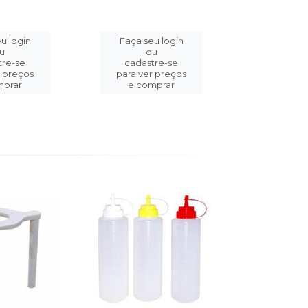
u login
Faça seu login
Faça se
u
ou
o
tre-se
cadastre-se
cadast
r preços
para ver preços
para ver
mprar
e comprar
e com