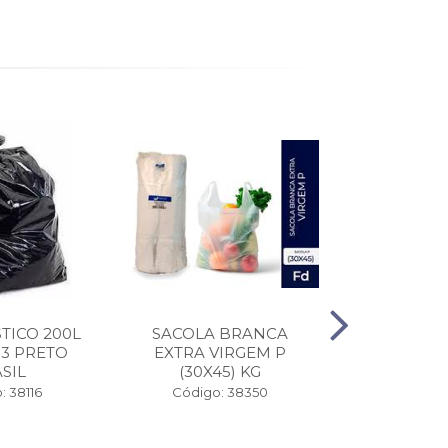
TICO 200L
SACOLA BRANCA
SACO 50X8
13 PRETO
EXTRA VIRGEM P
SANFO
SIL
(30X45) KG
NEWPLAS
: 38116
Código: 38350
Código: