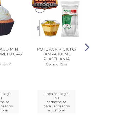
AGO MINI
POTE ACR PIC101 C/
EMB FASTF
RETO C/45
TAMPA 100ML
4/DIV 110
PLASTILANIA
COPO
: 14422
Código: 1544
Código:
u login
Faça seu login
Faça se
u
ou
o
tre-se
cadastre-se
cadast
r preços
para ver preços
para ver
mprar
e comprar
e com