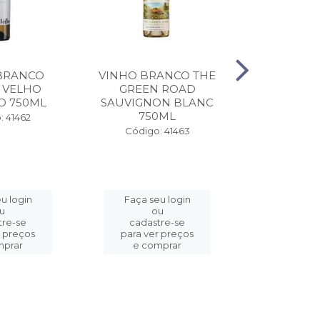
BRANCO
VINHO BRANCO THE
VINHO T
 VELHO
GREEN ROAD
ESPORAO
O 750ML
SAUVIGNON BLANC
750ML
Código:
: 41462
Código: 41463
u login
Faça seu login
Faça se
u
ou
o
tre-se
cadastre-se
cadast
r preços
para ver preços
para ver
mprar
e comprar
e com