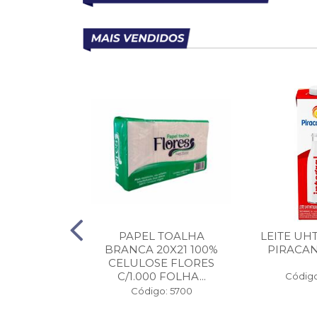
RBOILIZADO
PAPEL TOALHA
LEITE UH
MOCOES 1KG
BRANCA 20X21 100%
PIRACAN
CELULOSE FLORES
C/1.000 FOLHA...
o: 37006
Código
Código: 5700