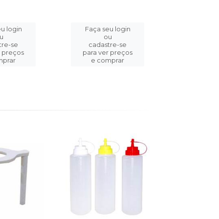
u login
Faça seu login
Faça se
u
ou
o
tre-se
cadastre-se
cadast
r preços
para ver preços
para ver
mprar
e comprar
e com