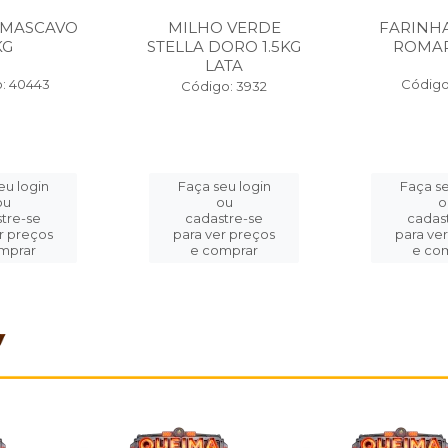
 MASCAVO
MILHO VERDE
FARINH
KG
STELLA DORO 1.5KG
ROMAR
LATA
: 40443
Código
Código: 3932
eu login
Faça seu login
Faça se
ou
ou
o
tre-se
cadastre-se
cadas
r preços
para ver preços
para ve
mprar
e comprar
e co