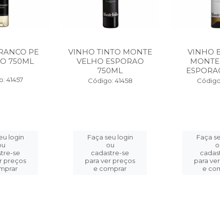
RANCO PE
VINHO TINTO MONTE
VINHO 
O 750ML
VELHO ESPORAO
MONTE
750ML
ESPORA
: 41457
Código: 41458
Código
eu login
Faça seu login
Faça se
ou
ou
o
tre-se
cadastre-se
cadas
r preços
para ver preços
para ve
mprar
e comprar
e co