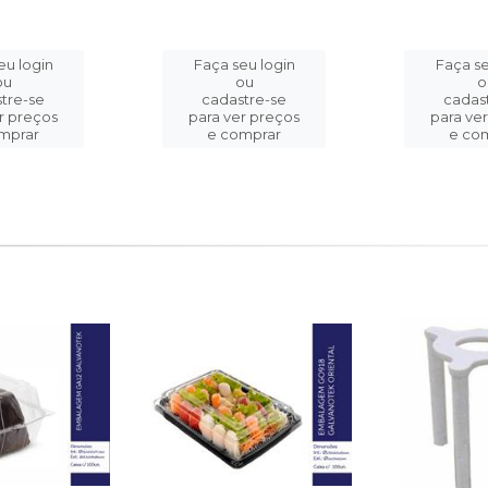
eu login
Faça seu login
Faça se
ou
ou
o
tre-se
cadastre-se
cadas
r preços
para ver preços
para ve
mprar
e comprar
e co