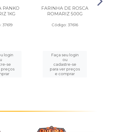
A PANKO
FARINHA DE ROSCA
ROLINHO 
IZ 1KG
ROMARIZ 500G
WYDA P
30CMX
: 37619
Código: 37616
Código:
u login
Faça seu login
Faça se
u
ou
o
tre-se
cadastre-se
cadast
r preços
para ver preços
para ver
mprar
e comprar
e com