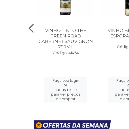
DO PORTO
VINHO TINTO THE
VINHO B
S 10 ANOS
GREEN ROAD
ESPORA
50ML
CABERNET SAUVIGNON
750ML
Código
o: 41455
Código: 41464
eu login
Faça seu login
Faça s
ou
ou
stre-se
cadastre-se
cadas
er preços
para ver preços
para ve
omprar
e comprar
e co