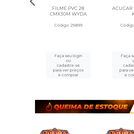
 ALUMINIO
FILME PVC 28
ACUCAR
A PEQ.
CMX30M WYDA
MX7.5M
Código: 29899
Código
o: 14413
eu login
Faça seu login
Faça s
ou
ou
stre-se
cadastre-se
cadas
er preços
para ver preços
para ve
omprar
e comprar
e co