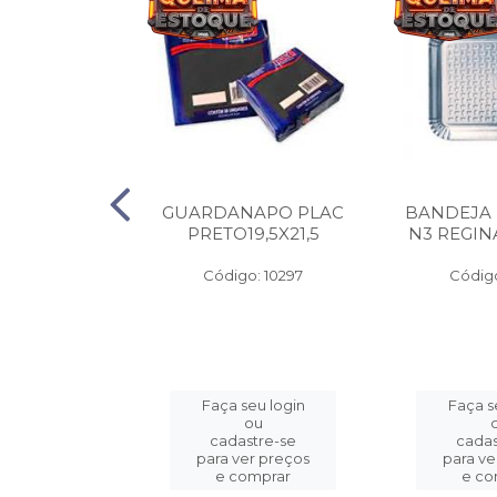
A PAPEL
GUARDANAPO PLAC
BANDEJA
 400G C/100
PRETO19,5X21,5
N3 REGIN
o: 3325
Código: 10297
Código
eu login
Faça seu login
Faça s
ou
ou
stre-se
cadastre-se
cadas
er preços
para ver preços
para ve
omprar
e comprar
e co