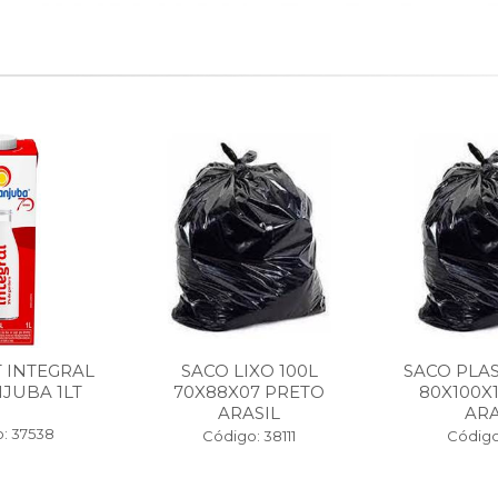
T INTEGRAL
SACO LIXO 100L
SACO PLAS
JUBA 1LT
70X88X07 PRETO
80X100X
ARASIL
ARA
: 37538
Código: 38111
Código