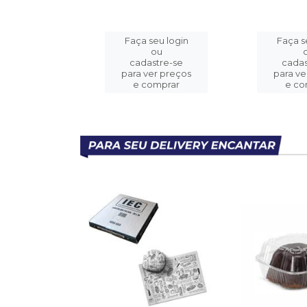
eu login
Faça seu login
Faça s
ou
ou
stre-se
cadastre-se
cadas
er preços
para ver preços
para ve
omprar
e comprar
e co