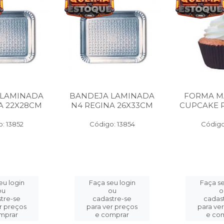
 LAMINADA
BANDEJA LAMINADA
FORMA M
A 22X28CM
N4 REGINA 26X33CM
CUPCAKE P
: 13852
Código: 13854
Código
eu login
Faça seu login
Faça se
ou
ou
o
tre-se
cadastre-se
cadas
r preços
para ver preços
para ve
mprar
e comprar
e co