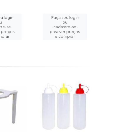
u login
Faça seu login
Faça se
u
ou
o
tre-se
cadastre-se
cadast
r preços
para ver preços
para ver
mprar
e comprar
e com