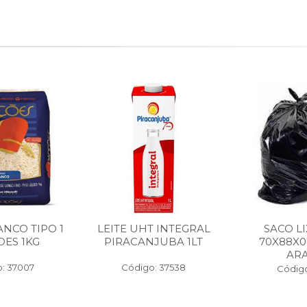
NCO TIPO 1
LEITE UHT INTEGRAL
SACO LI
ES 1KG
PIRACANJUBA 1LT
70X88X0
ARA
: 37007
Código: 37538
Código