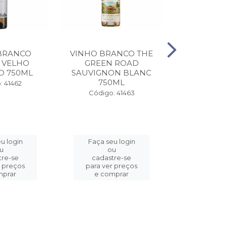
BRANCO
VINHO BRANCO THE
VINHO T
 VELHO
GREEN ROAD
ESPORAO
O 750ML
SAUVIGNON BLANC
750ML
Código:
: 41462
Código: 41463
u login
Faça seu login
Faça se
u
ou
o
tre-se
cadastre-se
cadast
r preços
para ver preços
para ver
mprar
e comprar
e com