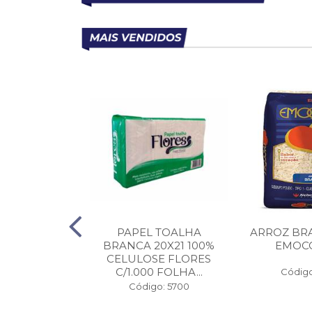
X INOVEN (G)
PAPEL TOALHA
ARROZ BRA
BRANCA 20X21 100%
EMOCO
CELULOSE FLORES
C/1.000 FOLHA...
o: 34998
Código
Código: 5700