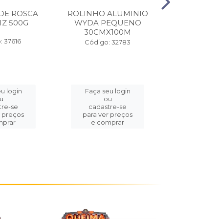
DE ROSCA
ROLINHO ALUMINIO
OLEO DE 
Z 500G
WYDA PEQUENO
ELOGIAT
30CMX100M
KG/1
: 37616
Código: 32783
Código:
u login
Faça seu login
Faça se
u
ou
o
tre-se
cadastre-se
cadast
r preços
para ver preços
para ver
mprar
e comprar
e com