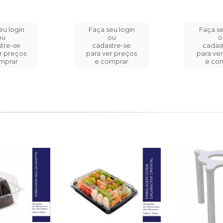
eu login
Faça seu login
Faça se
ou
ou
o
tre-se
cadastre-se
cadas
r preços
para ver preços
para ve
mprar
e comprar
e co