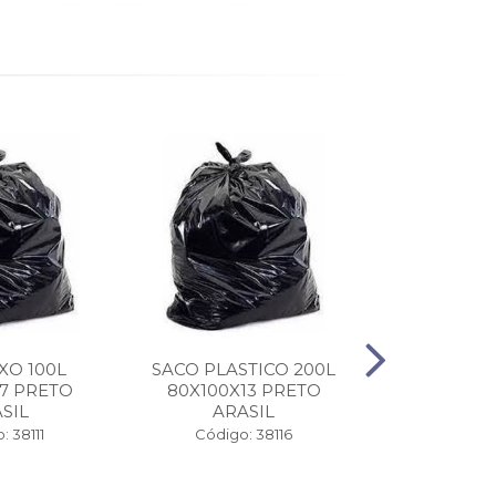
XO 100L
SACO PLASTICO 200L
SACOLA 
7 PRETO
80X100X13 PRETO
EXTRA V
SIL
ARASIL
(30X4
: 38111
Código: 38116
Código: