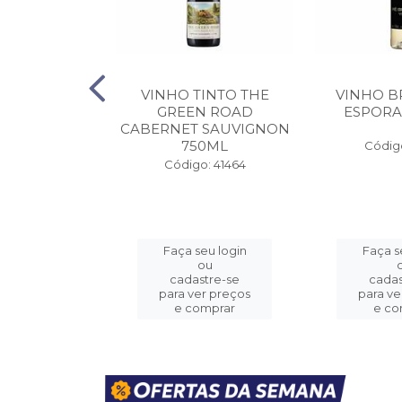
DO PORTO
VINHO TINTO THE
VINHO B
S 10 ANOS
GREEN ROAD
ESPORA
50ML
CABERNET SAUVIGNON
750ML
Código
o: 41455
Código: 41464
eu login
Faça seu login
Faça s
ou
ou
stre-se
cadastre-se
cadas
er preços
para ver preços
para ve
omprar
e comprar
e co