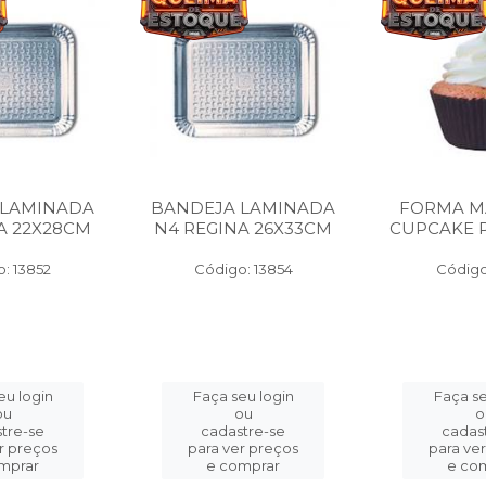
 LAMINADA
BANDEJA LAMINADA
FORMA M
A 22X28CM
N4 REGINA 26X33CM
CUPCAKE P
: 13852
Código: 13854
Código
eu login
Faça seu login
Faça se
ou
ou
o
tre-se
cadastre-se
cadas
r preços
para ver preços
para ve
mprar
e comprar
e co