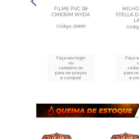
 ALUMINIO
FILME PVC 28
MILHO
A PEQ.
CMX30M WYDA
STELLA D
MX7.5M
L
Código: 29899
o: 14413
Códig
eu login
Faça seu login
Faça s
ou
ou
stre-se
cadastre-se
cadas
er preços
para ver preços
para ve
omprar
e comprar
e co