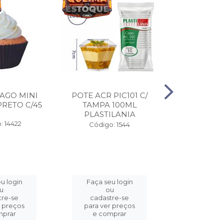
AGO MINI
POTE ACR PIC101 C/
EMB FASTF
RETO C/45
TAMPA 100ML
4/DIV 110
PLASTILANIA
COPO
: 14422
Código: 1544
Código:
u login
Faça seu login
Faça se
u
ou
o
tre-se
cadastre-se
cadast
r preços
para ver preços
para ver
mprar
e comprar
e com