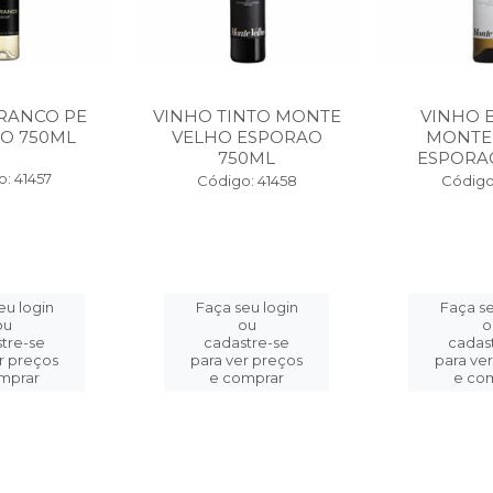
RANCO PE
VINHO TINTO MONTE
VINHO 
O 750ML
VELHO ESPORAO
MONTE
750ML
ESPORA
: 41457
Código: 41458
Código
eu login
Faça seu login
Faça se
ou
ou
o
tre-se
cadastre-se
cadas
r preços
para ver preços
para ve
mprar
e comprar
e co