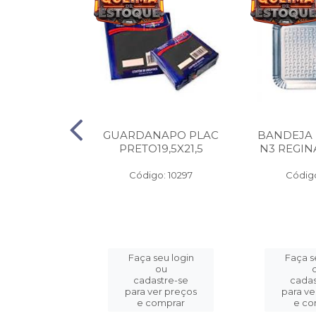
A PAPEL
GUARDANAPO PLAC
BANDEJA
 400G C/100
PRETO19,5X21,5
N3 REGIN
o: 3325
Código: 10297
Código
eu login
Faça seu login
Faça s
ou
ou
stre-se
cadastre-se
cadas
er preços
para ver preços
para ve
omprar
e comprar
e co