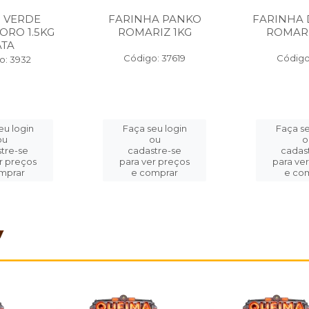
 VERDE
FARINHA PANKO
FARINHA 
ORO 1.5KG
ROMARIZ 1KG
ROMARI
ATA
Código: 37619
Código
o: 3932
eu login
Faça seu login
Faça se
ou
ou
o
tre-se
cadastre-se
cadas
r preços
para ver preços
para ve
mprar
e comprar
e co