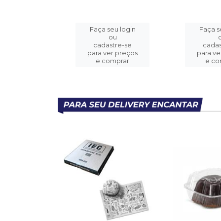
eu login
Faça seu login
Faça s
ou
ou
stre-se
cadastre-se
cadas
er preços
para ver preços
para ve
omprar
e comprar
e co